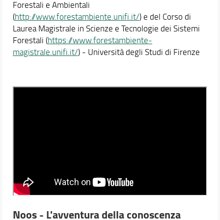
Forestali e Ambientali
(
http://www.forestambiente.unifi.it/
) e del Corso di
Didattica
Laurea Magistrale in Scienze e Tecnologie dei Sistemi
Docenti
Forestali (
https://www.forestambiente-
Orario e calendari
magistrale.unifi.it/
) - Università degli Studi di Firenze
Noos - L'avventura della conoscenza