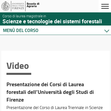
Corso di laurea magistrale in
Scienze e tecnologie dei sistemi forestali
MENÙ DEL CORSO
Home
Corso di studio
Presentazione del corso
Sedi e strutture
Video
Norme e regolamenti
Organizzazione
Segnalazioni e reclami
Presentazione dei Corsi di Laurea
Qualità e Valutazione della Didattica
forestali dell’Università degli Studi di
Per iscriversi
Per laurearsi
Firenze
Per le aziende
Presentazione del Corso di Laurea Triennale in Scienze
Video