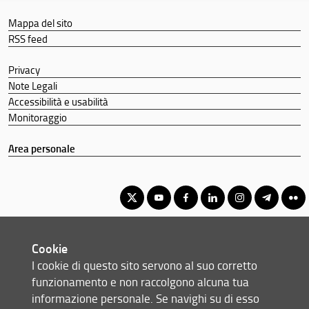
Mappa del sito
RSS feed
Privacy
Note Legali
Accessibilità e usabilità
Monitoraggio
Area personale
Corso di Laurea Magistrale in Scienze e tecnologie dei sistemi
Cookie
forestali
I cookie di questo sito servono al suo corretto
© Copyright 2012-2026 Università degli Studi di Firenze UNIFI
funzionamento e non raccolgono alcuna tua
P.IVA/Cod.Fis 01279680480
informazione personale. Se navighi su di esso