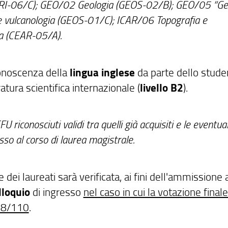
GRI-06/C); GEO/02 Geologia (GEOS-02/B); GEO/05 “Ge
 vulcanologia (GEOS-01/C); ICAR/06 Topografia e
a (CEAR-05/A).
conoscenza della
lingua inglese
da parte dello stude
ratura scientifica internazionale (
livello B2
).
 riconosciuti validi tra quelli già acquisiti e le eventual
esso al corso di laurea magistrale.
ei laureati sarà verificata, ai fini dell'ammissione 
lloquio
di ingresso
nel caso in cui la votazione finale
 88/110
.