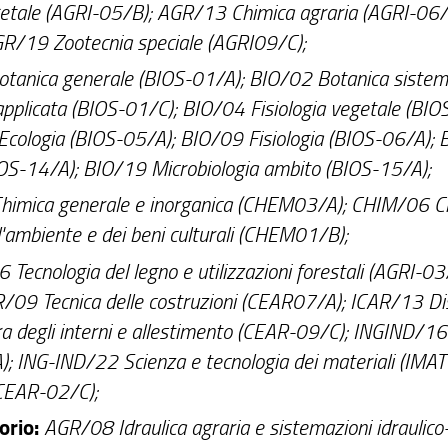
etale (AGRI-05/B); AGR/13 Chimica agraria (AGRI-06/
GR/19 Zootecnia speciale (AGRI09/C);
tanica generale (BIOS-01/A); BIO/02 Botanica sistem
plicata (BIOS-01/C); BIO/04 Fisiologia vegetale (BIO
cologia (BIOS-05/A); BIO/09 Fisiologia (BIOS-06/A);
OS-14/A); BIO/19 Microbiologia ambito (BIOS-15/A);
imica generale e inorganica (CHEM03/A); CHIM/06 C
ambiente e dei beni culturali (CHEM01/B);
Tecnologia del legno e utilizzazioni forestali (AGRI-03
/09 Tecnica delle costruzioni (CEAR07/A); ICAR/13 D
a degli interni e allestimento (CEAR-09/C); INGIND/16
A); ING-IND/22 Scienza e tecnologia dei materiali (IMA
(CEAR-02/C);
orio:
AGR/08 Idraulica agraria e sistemazioni idraulico