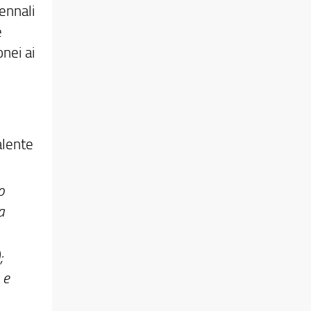
ennali
è
onei ai
alente
o
a
;
 e