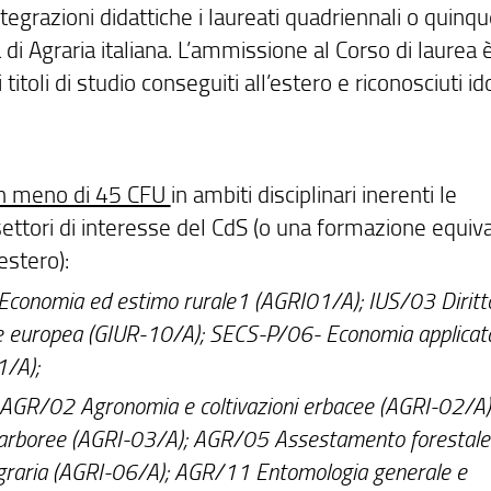
egrazioni didattiche i laureati quadriennali o quinqu
di Agraria italiana
. L’ammissione al Corso di laurea 
titoli di studio conseguiti all’estero e riconosciuti id
on meno di 45 CFU
in ambiti disciplinari inerenti le
 settori di interesse del CdS (o una formazione equiv
estero):
conomia ed estimo rurale1 (AGRI01/A); IUS/03 Diritt
one europea (GIUR-10/A); SECS-P/06- Economia applicat
1/A);
AGR/02 Agronomia e coltivazioni erbacee (AGRI-02/A)
i arboree (AGRI-03/A); AGR/05 Assestamento forestale
graria (AGRI-06/A); AGR/11 Entomologia generale e