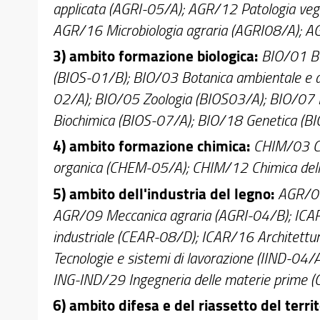
applicata (AGRI-05/A); AGR/12 Patologia veg
AGR/16 Microbiologia agraria (AGRI08/A); A
3) ambito formazione biologica:
BIO/01 Bo
(BIOS-01/B); BIO/03 Botanica ambientale e ap
02/A); BIO/05 Zoologia (BIOS03/A); BIO/07 E
Biochimica (BIOS-07/A); BIO/18 Genetica (BI
4) ambito formazione chimica:
CHIM/03 Ch
organica (CHEM-05/A); CHIM/12 Chimica dell'
5) ambito dell'industria del legno:
AGR/06 
AGR/09 Meccanica agraria (AGRI-04/B); ICAR
industriale (CEAR-08/D); ICAR/16 Architettur
Tecnologie e sistemi di lavorazione (IIND-04/
ING-IND/29 Ingegneria delle materie prime 
6) ambito difesa e del riassetto del territ