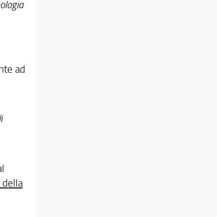
ologia
nte ad
i
al
 della