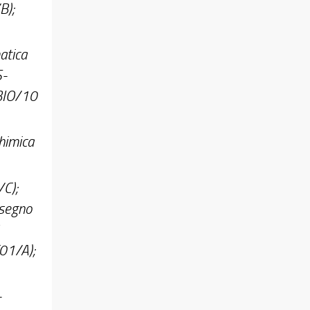
B);
atica
S-
 BIO/10
himica
/C);
isegno
T01/A);
-