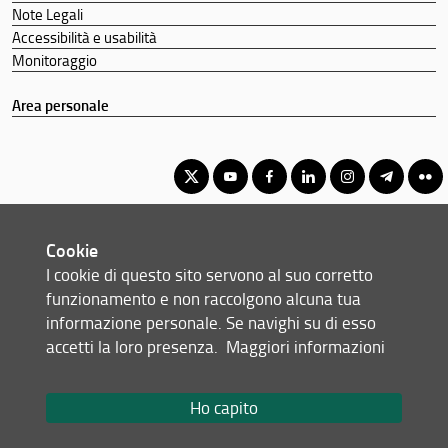
Note Legali
Accessibilità e usabilità
Monitoraggio
Area personale
Corso di Laurea Magistrale in Scienze e tecnologie dei sistemi
Cookie
forestali
I cookie di questo sito servono al suo corretto
© Copyright 2012-2026 Università degli Studi di Firenze UNIFI
funzionamento e non raccolgono alcuna tua
P.IVA/Cod.Fis 01279680480
informazione personale. Se navighi su di esso
accetti la loro presenza.
Maggiori informazioni
Piazzale delle Cascine, 18 - 50144 Firenze (FI)
Tel: +39 055 2755700
Email:
scuola(AT)agraria.unifi.it
Ho capito
Redazione Web