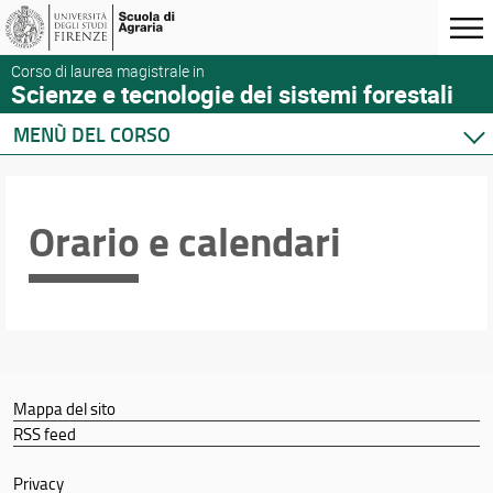
Corso di laurea magistrale in
Scienze e tecnologie dei sistemi forestali
MENÙ DEL CORSO
Home
Corso di studio
Orario e calendari
Didattica
Docenti
Orario e calendari
Mappa del sito
RSS feed
Privacy