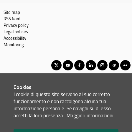
Site map
RSS feed
Privacy policy
Legal notices
Accessibility
Monitoring
Corso di Laurea Magistrale in Scienze e tecnologie dei sistemi
Cookies
forestali
I cookie di questo sito servono al suo corretto
© Copyright 2012-2026 Università degli Studi di Firenze UNIFI
funzionamento e non raccolgono alcuna tua
P.IVA/Cod.Fis 01279680480
informazione personale. Se navighi su di esso
accetti la loro presenza.
Maggiori informazioni
Piazzale delle Cascine, 18 - 50144 Firenze (FI)
Tel: +39 055 2755700