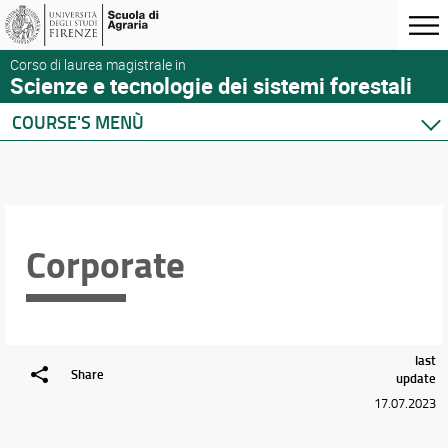
Corso di laurea magistrale in
Scienze e tecnologie dei sistemi forestali
COURSE'S MENÙ
Home
Degree Program
Courses
Academic Staff
Corporate
Schedules & Calendars
last
Share
update
17.07.2023